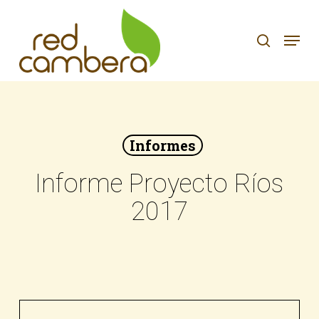
Skip
to
search
Menu
main
content
Informes
Informe Proyecto Ríos
2017