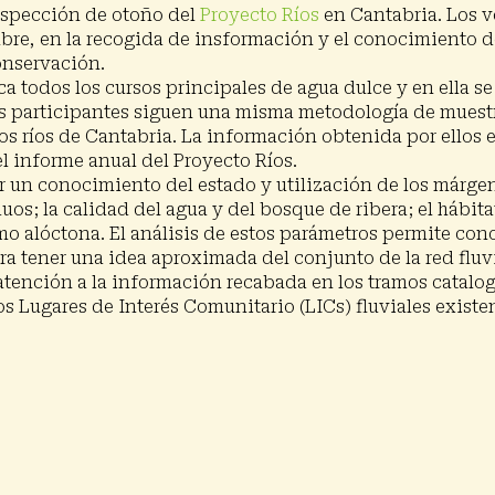
nspección de otoño del
Proyecto Ríos
en Cantabria. Los v
ubre, en la recogida de insformación y el conocimiento d
conservación.
a todos los cursos principales de agua dulce y en ella s
os participantes siguen una misma metodología de muestr
los ríos de Cantabria. La información obtenida por ellos
el informe anual del Proyecto Ríos.
 un conocimiento del estado y utilización de los márgen
os; la calidad del agua y del bosque de ribera; el hábitat 
o alóctona. El análisis de estos parámetros permite con
ra tener una idea aproximada del conjunto de la red fluvi
 atención a la información recabada en los tramos catalo
s Lugares de Interés Comunitario (LICs) fluviales existen