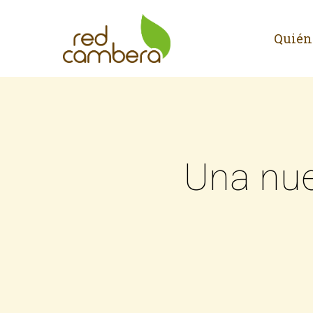
Skip
to
Quién
main
content
Una nue