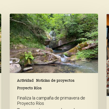
Finaliza
A
la
e
campaña
p
de
p
primavera
a
de
t
Proyecto
d
Ríos
l
t
d
c
c
l
Actividad
Noticias de proyectos
a
Proyecto Ríos
Finaliza la campaña de primavera de
Proyecto Ríos