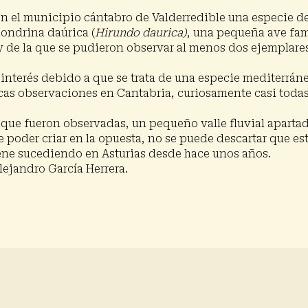
en el municipio cántabro de Valderredible una especie d
londrina daúrica (
Hirundo daurica)
, una pequeña ave fami
y de la que se pudieron observar al menos dos ejemplare
 interés debido a que se trata de una especie mediterrán
cas observaciones en Cantabria, curiosamente casi todas
el que fueron observadas, un pequeño valle fluvial aparta
 poder criar en la opuesta, no se puede descartar que es
iene sucediendo en Asturias desde hace unos años.
lejandro García Herrera.