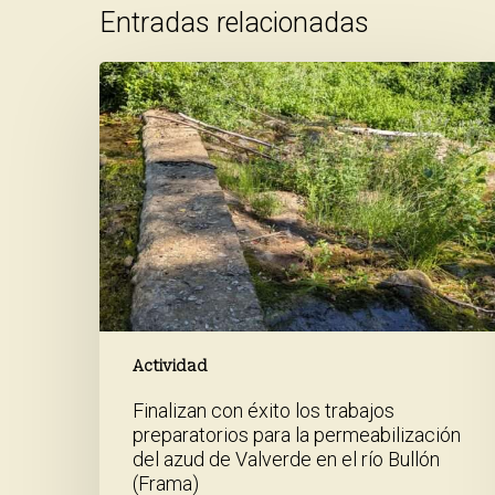
Entradas relacionadas
Finalizan
con
éxito
los
trabajos
preparatorios
para
la
permeabilización
del
azud
de
Valverde
Actividad
en
Finalizan con éxito los trabajos
el
preparatorios para la permeabilización
río
del azud de Valverde en el río Bullón
Bullón
(Frama)
(Frama)