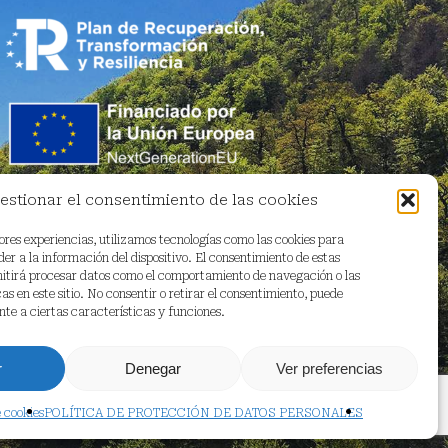
estionar el consentimiento de las cookies
ores experiencias, utilizamos tecnologías como las cookies para
r a la información del dispositivo. El consentimiento de estas
mitirá procesar datos como el comportamiento de navegación o las
as en este sitio. No consentir o retirar el consentimiento, puede
te a ciertas características y funciones.
r
Denegar
Ver preferencias
e cookies
POLÍTICA DE PROTECCIÓN DE DATOS PERSONALES
facebook
youtube
instagram
email