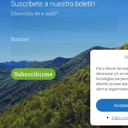
Suscríbete a nuestro boletín
Dirección de e-mail*
Nombre
G
Para ofrecer las mej
almacenar y/o accede
tecnologías nos per
identificaciones únic
afectar negativamen
Acepta
Política d