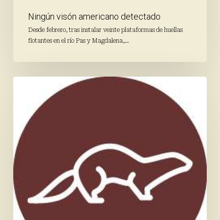
Ningún visón americano detectado
Desde febrero, tras instalar veinte plataformas de huellas
flotantes en el río Pas y Magdalena,…
Visón
americano,
vamos
a
por
ti