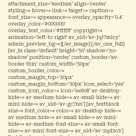
attachment_size=’medium’ align=’center’
styling=» hover=» link=» target=» caption=»
font_size=» appearance=» overlay_opacity=’0.4′
overlay_color=’#000000′
overlay_text_color=’#ffffff’ copyright=»
animation=’left-to-right’ av_uid=’av-jqi7micy’
admin_preview_bg=»][/av_image] [/av_one_full]
[av_hr class=’default’ height=’50’ shadow=’no-
shadow’ position=’center’ custom_border=’av-
border-thin’ custom_width=’50px’
custom_border_color=»
custom_margin_top=’30px’
custom_margin_bottom=’30px’ icon_select=’yes’
custom_icon_color=» icon=’ue808′ av-desktop-
hide=» av-medium-hide=» av-small-hide=» av-
mini-hide=» av_uid=’av-gc7nn’] [av_textblock
size=» font_color=» color=» av-desktop-hide=»
av-medium-hide=» av-small-hide=» av-mini-
hide=» av-medium-font-size=» av-small-font-
size=» av-mini-font-size=» av_uid=’av-2qd3o3′]