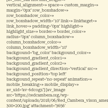
vertical_alignment=» space=» custom_margin=»
margin=’0px’ row_boxshadow=»
row_boxshadow_color=»
row_boxshadow_width=’10’ link=» linktarget=»
link_hover=» padding=’0px’ highlight=»
highlight_size=» border=» border_color=»
radius=’0px’ column_boxshadow=»
column_boxshadow_color=»
column_boxshadow_width=’10’
background=’bg_color’ background_color=»
background_gradient_color1=»
background_gradient_color2=»
background_gradient_direction=’vertical’ src=»
background_position=’top left’
background_repeat=’no-repeat’ animation=»
mobile_breaking=» mobile_display=»
av_uid=’av-6dcogz’] [av_image
src=’https://redcambera.org/wp-
content/uploads/2018/06/Red_Cambera_vison_amer
300×200.jpg’ attachment=’3656′