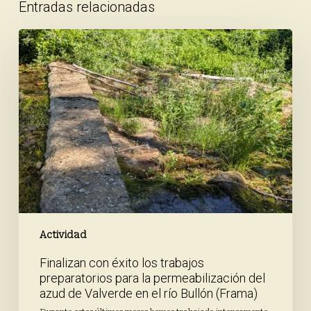
Entradas relacionadas
Finalizan
con
éxito
los
trabajos
preparatorios
para
la
permeabilización
del
azud
de
Valverde
en
Actividad
el
Finalizan con éxito los trabajos
río
preparatorios para la permeabilización del
Bullón
azud de Valverde en el río Bullón (Frama)
(Frama)