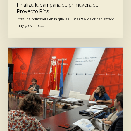
Finaliza la campaña de primavera de
Proyecto Ríos
Tras una primavera en la que las lluvias y el calor han estado
muy presentes,…
Avanza
el
proceso
participativo
a
través
de
los
talleres
de
codiseño
con
las