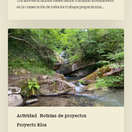
Durante estos últimos meses hemos trabajado intensamente
en la consecución de todos los trabajos preparatorios…
Finaliza
la
campaña
de
primavera
de
Proyecto
Ríos
Actividad
Noticias de proyectos
Proyecto Ríos