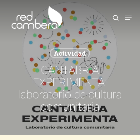
Skip
to
search
Menu
main
content
Actividad
CANTABRIA
EXPERIMENTA:
laboratorio de cultura
comunitaria