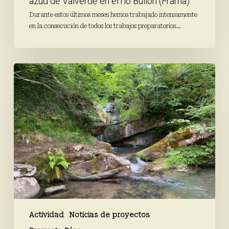
azud de Valverde en el río Bullón (Frama)
(Frama)
Durante estos últimos meses hemos trabajado intensamente
en la consecución de todos los trabajos preparatorios…
Finaliza
la
campaña
de
primavera
de
Proyecto
Ríos
Actividad
Noticias de proyectos