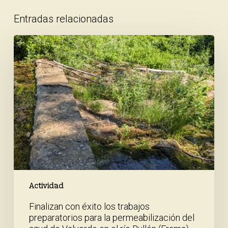
Entradas relacionadas
Finalizan
con
éxito
los
trabajos
preparatorios
para
la
permeabilización
del
azud
de
Valverde
en
Actividad
el
Finalizan con éxito los trabajos
río
preparatorios para la permeabilización del
Bullón