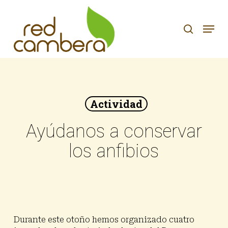
Skip
to
search
Menu
main
content
Actividad
Ayúdanos a conservar
los anfibios
Durante este otoño hemos organizado cuatro