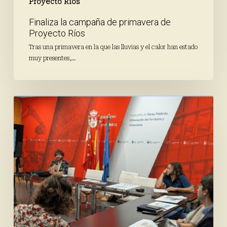
Proyecto Ríos
Finaliza la campaña de primavera de
Proyecto Ríos
Tras una primavera en la que las lluvias y el calor han estado
muy presentes,…
Avanza
el
proceso
participativo
a
través
de
los
talleres
de
codiseño
con