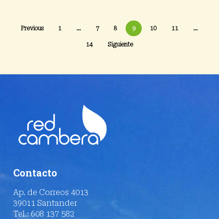
Previous
1
…
7
8
9
10
11
…
14
Siguiente
Contacto
Ap. de Correos 4013
39011 Santander
Tel.: 608 137 582