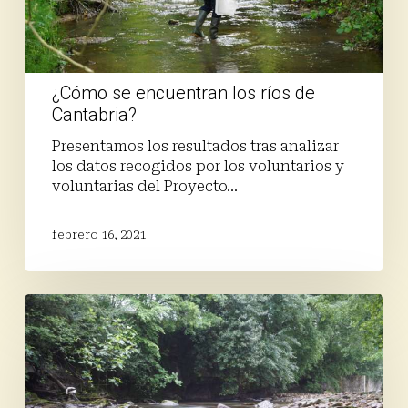
¿Cómo se encuentran los ríos de
Cantabria?
Presentamos los resultados tras analizar
los datos recogidos por los voluntarios y
voluntarias del Proyecto…
febrero 16, 2021
¿Qué
puedes
hacer
tú
por
los