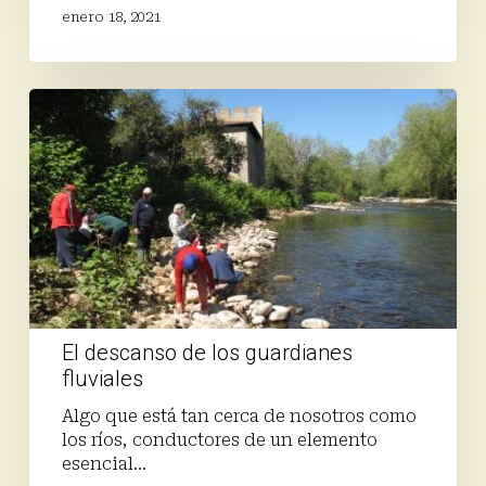
enero 18, 2021
El
descanso
de
los
guardianes
fluviales
El descanso de los guardianes
fluviales
Algo que está tan cerca de nosotros como
los ríos, conductores de un elemento
esencial…