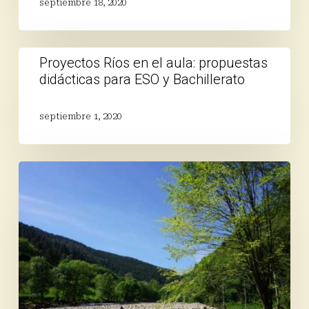
septiembre 18, 2020
Proyectos
Proyectos Ríos en el aula: propuestas
Ríos
didácticas para ESO y Bachillerato
en
el
aula:
septiembre 1, 2020
propuestas
didácticas
para
Finaliza
ESO
una
y
atípica
Bachillerato
campaña
de
primavera
de
Proyecto
Ríos