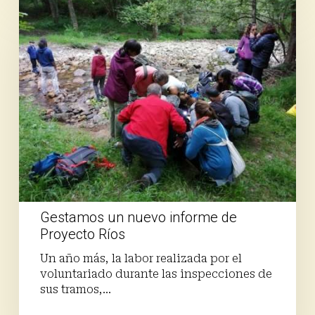
un
nuevo
informe
de
Proyecto
Ríos
Gestamos un nuevo informe de
Proyecto Ríos
Un año más, la labor realizada por el
voluntariado durante las inspecciones de
sus tramos,…