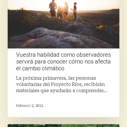
servirá
para
conocer
cómo
nos
afecta
el
cambio
climático
Vuestra habilidad como observadores
servirá para conocer cómo nos afecta
el cambio climático
La próxima primavera, las personas
voluntarias del Proyecto Ríos, recibirán
materiales que ayudarán a comprender…
febrero 2, 2021
Gestamos