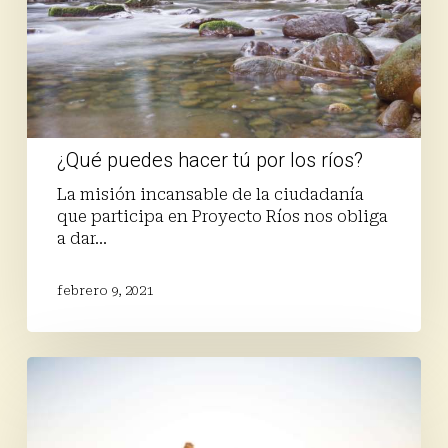
ríos?
¿Qué puedes hacer tú por los ríos?
La misión incansable de la ciudadanía
que participa en Proyecto Ríos nos obliga
a dar…
febrero 9, 2021
Vuestra
habilidad
como
observadores