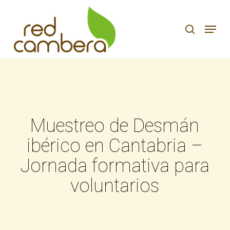
Skip
to
search
Menu
main
content
Muestreo de Desmán
ibérico en Cantabria –
Jornada formativa para
voluntarios