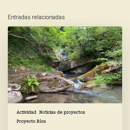
Entradas relacionadas
Finaliza
la
campaña
de
primavera
de
Proyecto
Ríos
Actividad
Noticias de proyectos
Proyecto Ríos