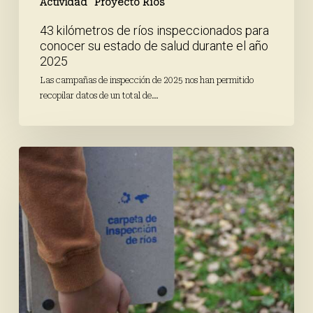
año
Actividad
Proyecto Ríos
2025
43 kilómetros de ríos inspeccionados para
conocer su estado de salud durante el año
2025
Las campañas de inspección de 2025 nos han permitido
recopilar datos de un total de…
Todo
preparado
para
la
inspección
de
otoño
de
Proyecto
Ríos