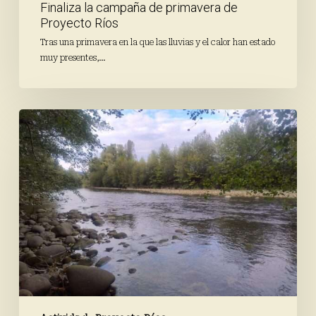
Finaliza la campaña de primavera de
Proyecto Ríos
Tras una primavera en la que las lluvias y el calor han estado
muy presentes,…
43
kilómetros
de
ríos
inspeccionados
para
conocer
su
estado
de
salud
durante
el