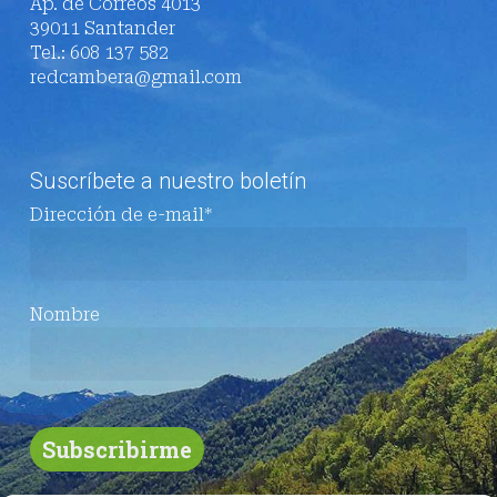
Ap. de Correos 4013
39011 Santander
Tel.: 608 137 582
redcambera@gmail.com
Suscríbete a nuestro boletín
Dirección de e-mail*
Nombre