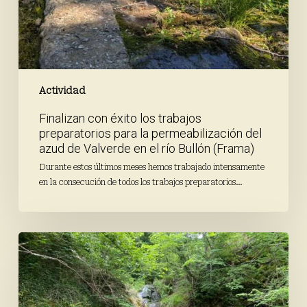
permeabilización
del
azud
de
Valverde
en
Actividad
el
Finalizan con éxito los trabajos
río
preparatorios para la permeabilización del
Bullón
azud de Valverde en el río Bullón (Frama)
(Frama)
Durante estos últimos meses hemos trabajado intensamente
en la consecución de todos los trabajos preparatorios…
Finaliza
la
campaña
de
primavera