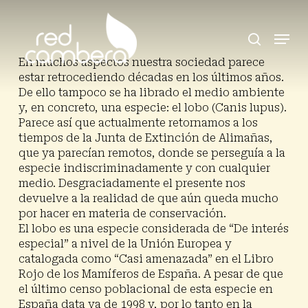
Skip
to
search
Menu
main
content
En muchos aspectos nuestra sociedad parece
estar retrocediendo décadas en los últimos años.
De ello tampoco se ha librado el medio ambiente
y, en concreto, una especie: el lobo (
Canis lupus)
.
Parece así que actualmente retornamos a los
tiempos de la Junta de Extinción de Alimañas,
que ya parecían remotos, donde se perseguía a la
especie indiscriminadamente y con cualquier
medio. Desgraciadamente el presente nos
devuelve a la realidad de que aún queda mucho
por hacer en materia de conservación.
El lobo es una especie considerada de “De interés
especial” a nivel de la Unión Europea y
catalogada como “Casi amenazada” en el Libro
Rojo de los Mamíferos de España. A pesar de que
el último censo poblacional de esta especie en
España data ya de 1998 y, por lo tanto en la