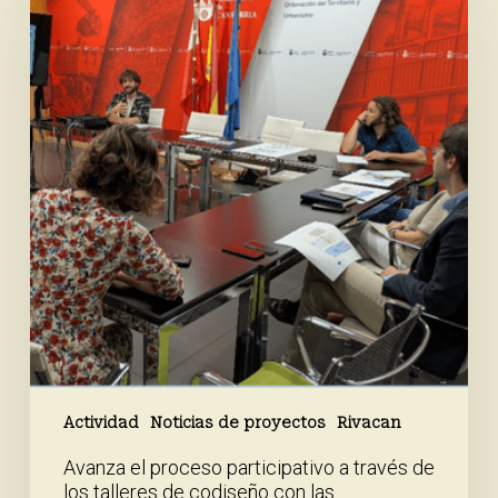
proceso
participativo
a
través
de
los
talleres
de
codiseño
con
las
administraciones
Actividad
Noticias de proyectos
Rivacan
Avanza el proceso participativo a través de
los talleres de codiseño con las