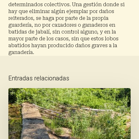
determinados colectivos. Una gestión donde si
hay que eliminar algún ejemplar por daños
reiterados, se haga por parte de la propia
guardería, no por cazadores o ganaderos en
batidas de jabalí, sin control alguno, y en la
mayor parte de los casos, sin que estos lobos
abatidos hayan producido daños graves a la
ganadería.
Entradas relacionadas
Finalizan
con
éxito
los
trabajos
preparatorios
para
la