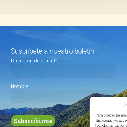
Suscríbete a nuestro boletín
Dirección de e-mail*
Nombre
G
Para ofrecer las mej
almacenar y/o accede
tecnologías nos per