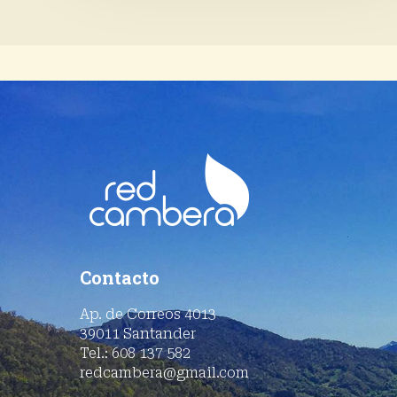
Contacto
Ap. de Correos 4013
39011 Santander
Tel.: 608 137 582
redcambera@gmail.com