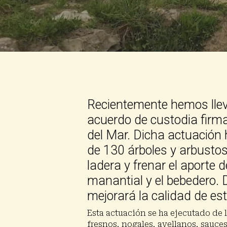
Presiona enter para buscar o ESC para cerrar
Recientemente hemos llev
acuerdo de custodia firma
del Mar.
Dicha actuación h
de 130 árboles y arbustos
ladera y frenar el aporte 
manantial y el bebedero.
mejorará la calidad de est
Esta actuación se ha ejecutado de 
fresnos, nogales, avellanos, sauces