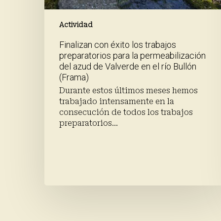
azud
de
Valverde
Actividad
en
Finalizan con éxito los trabajos
el
preparatorios para la permeabilización
río
del azud de Valverde en el río Bullón
Bullón
(Frama)
(Frama)
Durante estos últimos meses hemos
trabajado intensamente en la
consecución de todos los trabajos
preparatorios…