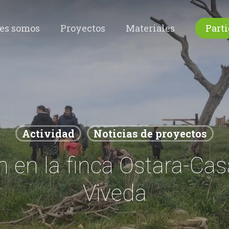
es somos
Proyectos
Materiales
Parti
Actividad
Noticias de proyectos
n en la finca Ostara-Ca
Viveda