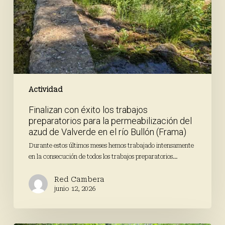
preparatorios
para
la
permeabilización
del
azud
de
Valverde
en
Actividad
el
Finalizan con éxito los trabajos
río
preparatorios para la permeabilización del
Bullón
azud de Valverde en el río Bullón (Frama)
(Frama)
Durante estos últimos meses hemos trabajado intensamente
en la consecución de todos los trabajos preparatorios…
Red Cambera
junio 12, 2026