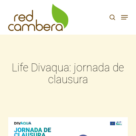
Skip
to
search
Menu
main
content
Life Divaqua: jornada de
clausura