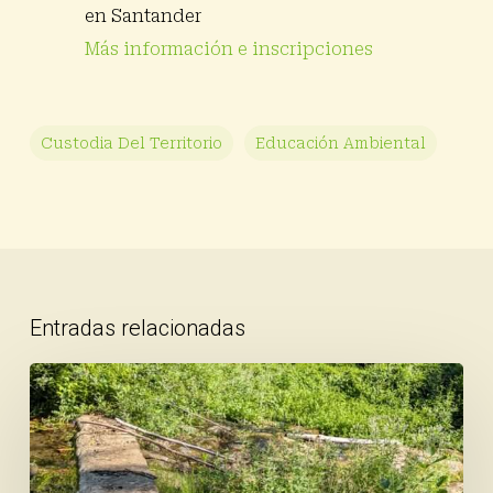
en Santander
Más información e inscripciones
Custodia Del Territorio
Educación Ambiental
Entradas relacionadas
Finalizan
con
éxito
los
trabajos