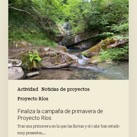
Finaliza
la
campaña
de
primavera
de
Proyecto
Ríos
Actividad
Noticias de proyectos
Proyecto Ríos
Finaliza la campaña de primavera de
Proyecto Ríos
Tras una primavera en la que las lluvias y el calor han estado
muy presentes,…