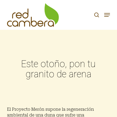
Skip
to
search
Menu
main
content
Este otoño, pon tu
granito de arena
El Proyecto Merón supone la regeneración
ambiental de una duna que sufre una