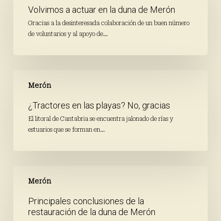
actuar
Volvimos a actuar en la duna de Merón
en
la
Gracias a la desinteresada colaboración de un buen número
duna
de voluntarios y al apoyo de…
de
Merón
¿Tractores
en
Merón
las
¿Tractores en las playas? No, gracias
playas?
No,
El litoral de Cantabria se encuentra jalonado de rías y
gracias
estuarios que se forman en…
Principales
conclusiones
Merón
de
Principales conclusiones de la
la
restauración de la duna de Merón
restauración