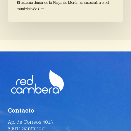
de
El sistema dunar de la Playa de Merón, se encuentra en el
la
municipio de San…
duna
de
Merón
Contacto
Ap. de Correos 4013
39011 Santander