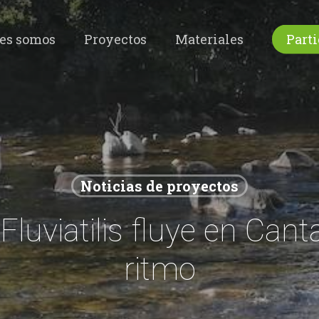
es somos
Proyectos
Materiales
Parti
Noticias de proyectos
Fluviatilis fluye en Can
ritmo