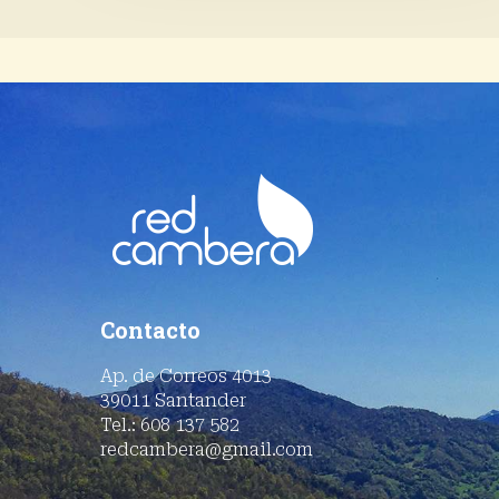
Contacto
Ap. de Correos 4013
39011 Santander
Tel.: 608 137 582
redcambera@gmail.com