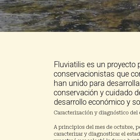
Fluviatilis es un proyect
conservacionistas que com
han unido para desarroll
Presiona enter para buscar o ESC para cerrar
conservación y cuidado de
desarrollo económico y so
Caracterización y diagnóstico del 
A principios del mes de octubre, p
caracterizar y diagnosticar el esta