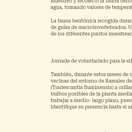
muestreó y recolectó la fauna bent
agua, tomando valores de temperatu
La fauna bentónica recogida duran
de guías de macroinvertebrados. Un
de los diferentes puntos muestrea
Jornada de voluntariado para la el
También, durante estos meses de o
vecinas del entorno de Ramales de l
(
Tradescantia fluminensis
) a oril
bulbos posibles de la planta media
trabajar a medio- largo plazo, pue
identifique su presencia hasta el 