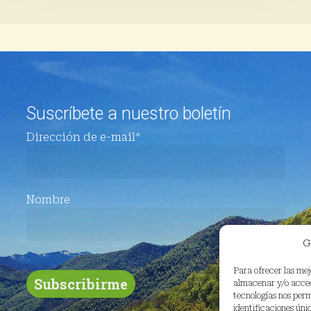
Suscríbete a nuestro boletín
Dirección de e-mail*
Nombre
G
Para ofrecer las mej
almacenar y/o accede
tecnologías nos per
identificaciones únic