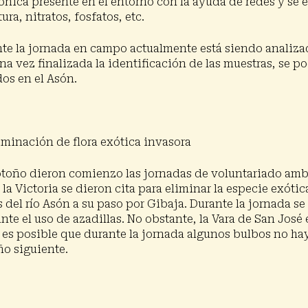
ónica presente en el entorno con la ayuda de redes y se e
ra, nitratos, fosfatos, etc.
te la jornada en campo actualmente está siendo analizad
a vez finalizada la identificación de las muestras, se p
dos en el Asón.
iminación de flora exótica invasora
toño dieron comienzo las jornadas de voluntariado ambie
a Victoria se dieron cita para eliminar la especie exóti
las del río Asón a su paso por Gibaja. Durante la jornada se
nte el uso de azadillas. No obstante, la Vara de San José
s es posible que durante la jornada algunos bulbos no ha
año siguiente.