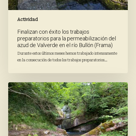
de
Valverde
en
Actividad
el
Finalizan con éxito los trabajos
río
preparatorios para la permeabilización del
Bullón
azud de Valverde en el río Bullón (Frama)
(Frama)
Durante estos últimos meses hemos trabajado intensamente
en la consecución de todos los trabajos preparatorios…
Finaliza
la
campaña
de
primavera
de
Proyecto
Ríos