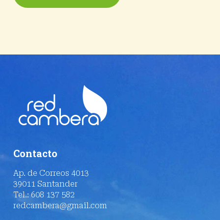
Contacto
Ap. de Correos 4013
39011 Santander
Tel.: 608 137 582
redcambera@gmail.com