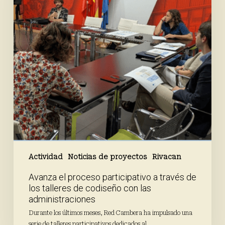
través
de
los
talleres
de
codiseño
con
las
administraciones
Actividad
Noticias de proyectos
Rivacan
Avanza el proceso participativo a través de
los talleres de codiseño con las
administraciones
Durante los últimos meses, Red Cambera ha impulsado una
serie de talleres participativos dedicados al…