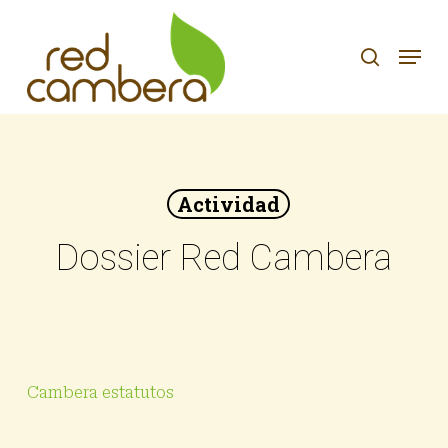
Skip
to
search
Menu
main
content
Actividad
Dossier Red Cambera
Cambera estatutos