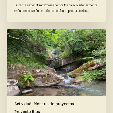
Durante estos últimos meses hemos trabajado intensamente
en la consecución de todos los trabajos preparatorios…
Finaliza
la
campaña
de
primavera
de
Proyecto
Ríos
Actividad
Noticias de proyectos
Proyecto Ríos