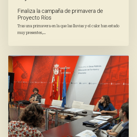
Finaliza la campaña de primavera de
Proyecto Ríos
Tras una primavera en la que las lluvias y el calor han estado
muy presentes,…
Avanza
el
proceso
participativo
a
través
de
los
talleres
de
codiseño
con