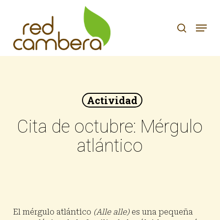
Skip
to
search
Menu
main
content
Actividad
Cita de octubre: Mérgulo
atlántico
El mérgulo atlántico
(Alle alle)
es una pequeña