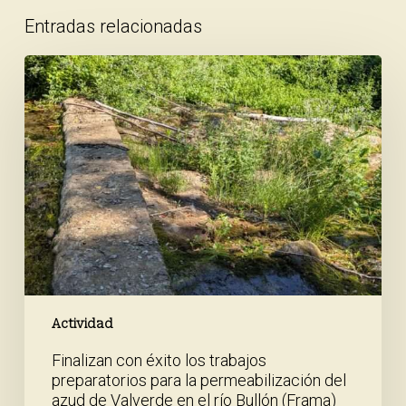
Entradas relacionadas
Finalizan
con
éxito
los
trabajos
preparatorios
para
la
permeabilización
del
azud
de
Valverde
en
Actividad
el
Finalizan con éxito los trabajos
río
preparatorios para la permeabilización del
Bullón
azud de Valverde en el río Bullón (Frama)
(Frama)