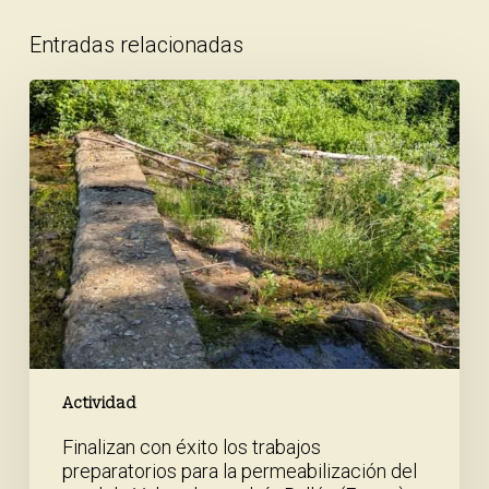
Entradas relacionadas
Finalizan
con
éxito
los
trabajos
preparatorios
para
la
permeabilización
del
azud
de
Valverde
en
Actividad
el
Finalizan con éxito los trabajos
río
preparatorios para la permeabilización del
Bullón