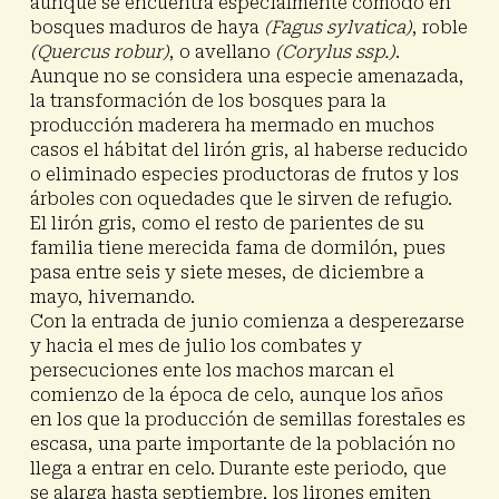
aunque se encuentra especialmente cómodo en
bosques maduros de haya
(Fagus sylvatica)
, roble
(Quercus robur)
, o avellano
(Corylus ssp.)
.
Aunque no se considera una especie amenazada,
la transformación de los bosques para la
producción maderera ha mermado en muchos
casos el hábitat del lirón gris, al haberse reducido
o eliminado especies productoras de frutos y los
árboles con oquedades que le sirven de refugio.
El lirón gris, como el resto de parientes de su
familia tiene merecida fama de dormilón, pues
pasa entre seis y siete meses, de diciembre a
mayo, hivernando.
Con la entrada de junio comienza a desperezarse
y hacia el mes de julio los combates y
persecuciones ente los machos marcan el
comienzo de la época de celo, aunque los años
en los que la producción de semillas forestales es
escasa, una parte importante de la población no
llega a entrar en celo. Durante este periodo, que
se alarga hasta septiembre, los lirones emiten