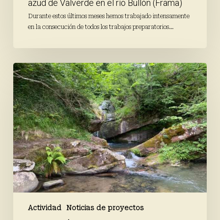
azud de Valverde en el río Bullón (Frama)
(Frama)
Durante estos últimos meses hemos trabajado intensamente
en la consecución de todos los trabajos preparatorios…
Finaliza
la
campaña
de
primavera
de
Proyecto
Ríos
Actividad
Noticias de proyectos