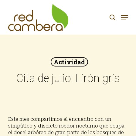
Skip
to
search
Menu
main
content
Actividad
Cita de julio: Lirón gris
Este mes compartimos el encuentro con un
simpático y discreto roedor nocturno que ocupa
el dosel arbóreo de gran parte de los bosques de