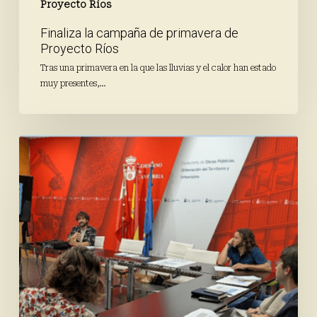
Proyecto Ríos
Finaliza la campaña de primavera de
Proyecto Ríos
Tras una primavera en la que las lluvias y el calor han estado
muy presentes,…
Avanza
el
proceso
participativo
a
través
de
los
talleres
de
codiseño
con