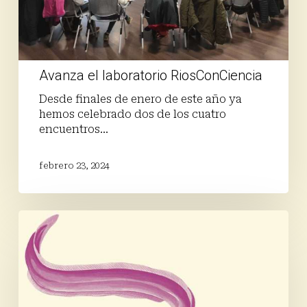
Avanza el laboratorio RiosConCiencia
Desde finales de enero de este año ya
hemos celebrado dos de los cuatro
encuentros…
febrero 23, 2024
Ya
disponible
el
Informe
Anual
de