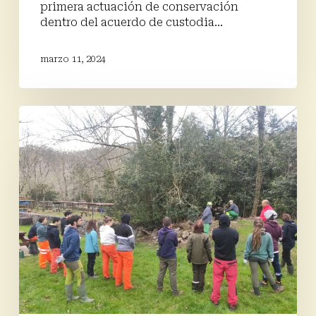
primera actuación de conservación
dentro del acuerdo de custodia…
marzo 11, 2024
Aprendizaje
servicio
a
orillas
del
río
Asón