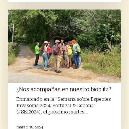
¿Nos
acompañas
en
nuestro
bioblitz?
¿Nos acompañas en nuestro bioblitz?
Enmarcado en la “Semana sobre Especies
Invasoras 2024: Portugal & España”
(#SEI2024), el próximo martes…
marzo 18, 2024