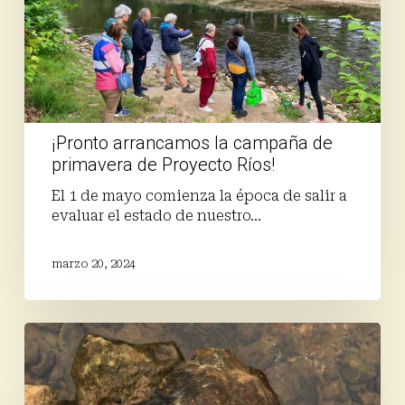
Proyecto
Ríos!
¡Pronto arrancamos la campaña de
primavera de Proyecto Ríos!
El 1 de mayo comienza la época de salir a
evaluar el estado de nuestro…
marzo 20, 2024
Continuamos
con
las
mediciones