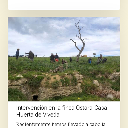
Intervención
en
la
finca
Ostara-
Casa
Huerta
de
Viveda
Intervención en la finca Ostara-Casa
Huerta de Viveda
Recientemente hemos llevado a cabo la