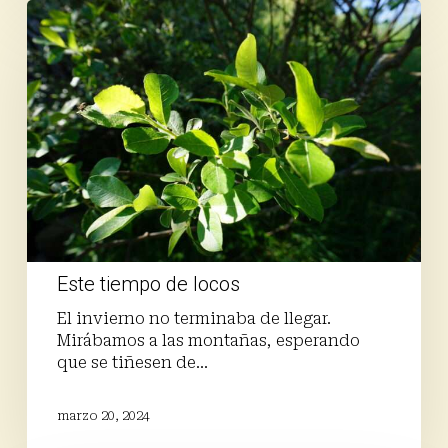
Este
tiempo
de
locos
Este tiempo de locos
El invierno no terminaba de llegar.
Mirábamos a las montañas, esperando
que se tiñesen de…
marzo 20, 2024