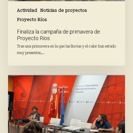
Actividad
Noticias de proyectos
Proyecto Ríos
Finaliza la campaña de primavera de
Proyecto Ríos
Tras una primavera en la que las lluvias y el calor han estado
muy presentes,…
Avanza
el
proceso
participativo
a
través
de
los
talleres