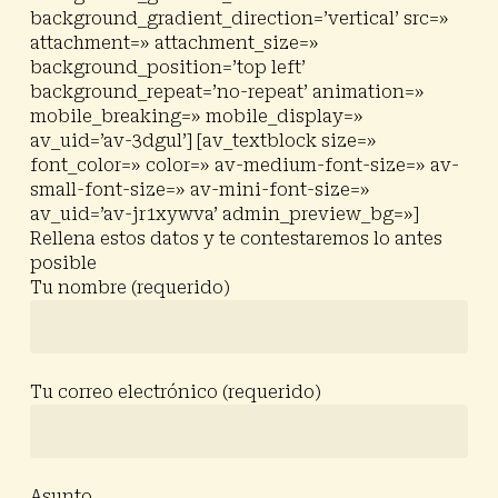
background_gradient_direction=’vertical’ src=»
attachment=» attachment_size=»
background_position=’top left’
background_repeat=’no-repeat’ animation=»
mobile_breaking=» mobile_display=»
av_uid=’av-3dgul’] [av_textblock size=»
font_color=» color=» av-medium-font-size=» av-
small-font-size=» av-mini-font-size=»
av_uid=’av-jr1xywva’ admin_preview_bg=»]
Rellena estos datos y te contestaremos lo antes
posible
Tu nombre (requerido)
Tu correo electrónico (requerido)
Asunto