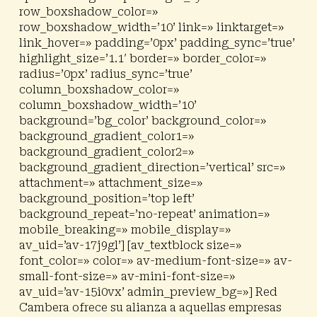
row_boxshadow_color=»
row_boxshadow_width=’10’ link=» linktarget=»
link_hover=» padding=’0px’ padding_sync=’true’
highlight_size=’1.1′ border=» border_color=»
radius=’0px’ radius_sync=’true’
column_boxshadow_color=»
column_boxshadow_width=’10’
background=’bg_color’ background_color=»
background_gradient_color1=»
background_gradient_color2=»
background_gradient_direction=’vertical’ src=»
attachment=» attachment_size=»
background_position=’top left’
background_repeat=’no-repeat’ animation=»
mobile_breaking=» mobile_display=»
av_uid=’av-17j9gl’] [av_textblock size=»
font_color=» color=» av-medium-font-size=» av-
small-font-size=» av-mini-font-size=»
av_uid=’av-15i0vx’ admin_preview_bg=»] Red
Cambera ofrece su alianza a aquellas empresas