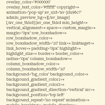
overlay_color=’#000000′
overlay_text_color=’#ffffff’ copyright=»
animation=’pop-up’ av_uid=’av-jrlu96c7′
admin_preview_bg=»][/av_image]
[/av_one_third] [av_one_third min_height=»
vertical_alignment=» space=» custom_margin=»
margin=’0px’ row_boxshadow=»
row_boxshadow_color=»
row_boxshadow_width=’10’ link=» linktarget=»
link_hover=» padding=’0px’ highlight=»
highlight_size=» border=» border_color=»
radius=’0px’ column_boxshadow=»
column_boxshadow_color=»
column_boxshadow_width=’10’
background=’bg_color’ background_color=»
background_gradient_color1=»
background_gradient_color2=»
background_gradient_direction=’vertical’ src=»
background_position=’top left’
background_repeat=’no-repeat’ animation=»