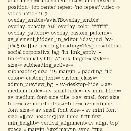
attachment=» attachment_size=» attach=’scroll’
position=’top center’ repeat=’no-repeat’ video=»
video_ratio=’16:9′
overlay_enable=’aviaTBoverlay_enable’
overlay_opacity=’0.8′ overlay_color=’#ffffff’
overlay_pattern=» overlay_custom_pattern=»
av_element_hidden_in_editor=’0′ av_uid=’av-
jr6a5r0z’] [av_heading heading=’Responsabilidad
social corporativa’ tag=’h1′ link_apply=»
link=’manually,http://’ link_target=» style=»
size=» subheading_active=»
subheading_size=’15’ margin=» padding=’10’
color=» custom_font=» custom_class=»
admin_preview_bg=» av-desktop-hide=» av-
medium-hide=» av-small-hide=» av-mini-hide=»
av-medium-font-size-title=» av-small-font-size-
title=» av-mini-font-size-title=» av-medium-
font-size=» av-small-font-size=» av-mini-font-
size=»][/av_heading] [av_three_fifth first
min_height=» vertical_alignment=’av-align-top’
space=» margin=’0px’ margin_sync=’true’