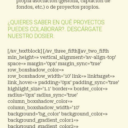
propia asociación (gestoría, captación de
fondos, etc.) o de proyectos propios.
¿QUIERES SABER EN QUÉ PROYECTOS
PUEDES COLABORAR?. DESCÁRGATE
NUESTRO DOSIER.
[/av_textblock] [/av_three_fifth][av_two_fifth
min_height=» vertical_alignment=’av-align-top’
space=» margin=’0px’ margin_sync=’true’
row_boxshadow_color=»
row_boxshadow_width=’10’ link=» linktarget=»
link_hover=» padding=’0px’ padding_sync=’true’
highlight_size=’1.1′ border=» border_color=»
radius=’0px’ radius_sync=’true’
column_boxshadow_color=»
column_boxshadow_width=’10’
background=’bg_color’ background_color=»
background_gradient_color1=»
background_gradient_color2=»