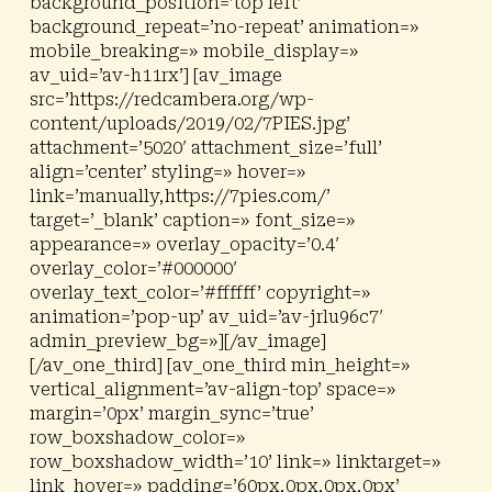
background_position=’top left’
background_repeat=’no-repeat’ animation=»
mobile_breaking=» mobile_display=»
av_uid=’av-h11rx’] [av_image
src=’https://redcambera.org/wp-
content/uploads/2019/02/7PIES.jpg’
attachment=’5020′ attachment_size=’full’
align=’center’ styling=» hover=»
link=’manually,https://7pies.com/’
target=’_blank’ caption=» font_size=»
appearance=» overlay_opacity=’0.4′
overlay_color=’#000000′
overlay_text_color=’#ffffff’ copyright=»
animation=’pop-up’ av_uid=’av-jrlu96c7′
admin_preview_bg=»][/av_image]
[/av_one_third] [av_one_third min_height=»
vertical_alignment=’av-align-top’ space=»
margin=’0px’ margin_sync=’true’
row_boxshadow_color=»
row_boxshadow_width=’10’ link=» linktarget=»
link_hover=» padding=’60px,0px,0px,0px’