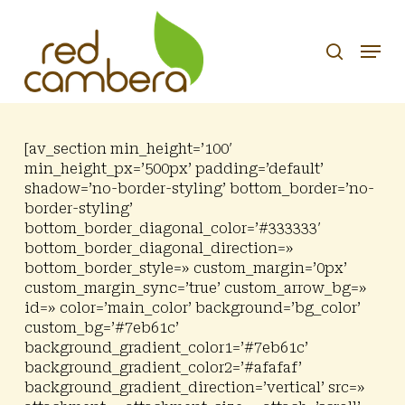
Skip
to
search
Menu
main
content
[av_section min_height=’100′
min_height_px=’500px’ padding=’default’
shadow=’no-border-styling’ bottom_border=’no-
border-styling’
bottom_border_diagonal_color=’#333333′
bottom_border_diagonal_direction=»
bottom_border_style=» custom_margin=’0px’
custom_margin_sync=’true’ custom_arrow_bg=»
id=» color=’main_color’ background=’bg_color’
custom_bg=’#7eb61c’
background_gradient_color1=’#7eb61c’
background_gradient_color2=’#afafaf’
background_gradient_direction=’vertical’ src=»