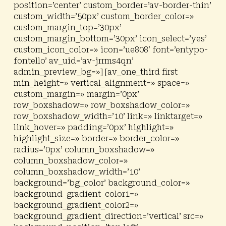
position=’center’ custom_border=’av-border-thin’
custom_width=’50px’ custom_border_color=»
custom_margin_top=’30px’
custom_margin_bottom=’30px’ icon_select=’yes’
custom_icon_color=» icon=’ue808′ font=’entypo-
fontello’ av_uid=’av-jrrms4qn’
admin_preview_bg=»] [av_one_third first
min_height=» vertical_alignment=» space=»
custom_margin=» margin=’0px’
row_boxshadow=» row_boxshadow_color=»
row_boxshadow_width=’10’ link=» linktarget=»
link_hover=» padding=’0px’ highlight=»
highlight_size=» border=» border_color=»
radius=’0px’ column_boxshadow=»
column_boxshadow_color=»
column_boxshadow_width=’10’
background=’bg_color’ background_color=»
background_gradient_color1=»
background_gradient_color2=»
background_gradient_direction=’vertical’ src=»