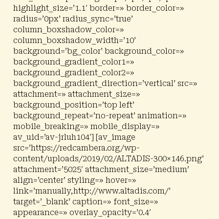
highlight_size=’1.1′ border=» border_color=»
radius=’0px’ radius_sync=’true’
column_boxshadow_color=»
column_boxshadow_width=’10’
background=’bg_color’ background_color=»
background_gradient_color1=»
background_gradient_color2=»
background_gradient_direction=’vertical’ src=»
attachment=» attachment_size=»
background_position=’top left’
background_repeat=’no-repeat’ animation=»
mobile_breaking=» mobile_display=»
av_uid=’av-jrluh104′] [av_image
src=’https://redcambera.org/wp-
content/uploads/2019/02/ALTADIS-300×146.png’
attachment=’5025′ attachment_size=’medium’
align=’center’ styling=» hover=»
link=’manually,http://www.altadis.com/’
target=’_blank’ caption=» font_size=»
appearance=» overlay_opacity=’0.4′