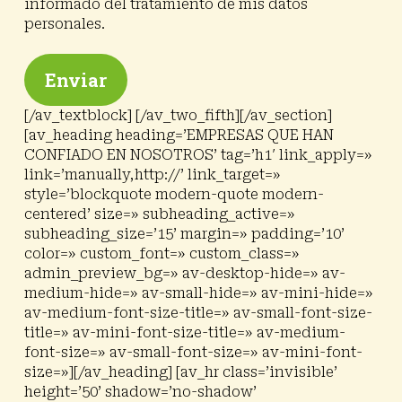
informado del tratamiento de mis datos
personales.
[/av_textblock] [/av_two_fifth][/av_section]
[av_heading heading=’EMPRESAS QUE HAN
CONFIADO EN NOSOTROS’ tag=’h1′ link_apply=»
link=’manually,http://’ link_target=»
style=’blockquote modern-quote modern-
centered’ size=» subheading_active=»
subheading_size=’15’ margin=» padding=’10’
color=» custom_font=» custom_class=»
admin_preview_bg=» av-desktop-hide=» av-
medium-hide=» av-small-hide=» av-mini-hide=»
av-medium-font-size-title=» av-small-font-size-
title=» av-mini-font-size-title=» av-medium-
font-size=» av-small-font-size=» av-mini-font-
size=»][/av_heading] [av_hr class=’invisible’
height=’50’ shadow=’no-shadow’