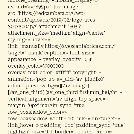
mobile_breaking=» mobile_display=»
av_uid=’av-899px’] [av_image
src=’https://redcambera.org/wp-
content/uploads/2019/02/logo-aves-
300×300.jpg’ attachment=’5036′
attachment_size=’medium’ align=’center’
styling=» hover=»
link=’manually,https://avescantabricas.com/’
target=’_blank’ caption=» font_size=»
appearance=» overlay_opacity=’0.4′
overlay_color=’#000000′
overlay_text_color=’#ffffff’ copyright=»
animation=’pop-up’ av_uid=’av-jrludlk0′
admin_preview_bg=»][/av_image]
[/av_one_third] [av_one_third first min_height=»
vertical_alignment=’av-align-top’ space=»
margin=’0px’ margin_sync=’true’
row_boxshadow_color=»
row_boxshadow_width=’10’ link=» linktarget=»
link_hover=» padding=’0px’ padding_sync=’true’
highlight_size=’1.1′ border=» border_color=»