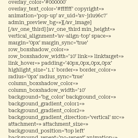
overlay_color=’#000000′
overlay_text_color=’#ffffff’ copyright=»
animation=’pop-up’ av_uid=’av-jrlu96c7′
admin_preview_bg=»][/av_image]
[/av_one_third] [av_one_third min_height=»
vertical_alignment=’av-align-top’ space=»
margin=’0px’ margin_sync=’true’
row_boxshadow_color=»
row_boxshadow_width=’10’ link=» linktarget=»
link_hover=» padding=’40px,0px,0px,0px’
highlight_size=’1.1′ border=» border_color=»
radius=’0px’ radius_sync=’true’
column_boxshadow_color=»
column_boxshadow_width=’10’
background=’bg_color’ background_color=»
background_gradient_color1=»
background_gradient_color2=»
background_gradient_direction=’vertical’ src=»
attachment=» attachment_size=»
background_position=’top left’
background_repeat=’no-repeat’ animation=»