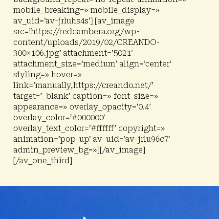
mobile_breaking=» mobile_display=»
av_uid=’av-jrluhs4s’] [av_image
src=’https://redcambera.org/wp-
content/uploads/2019/02/CREANDO-
300×106.jpg’ attachment=’5021′
attachment_size=’medium’ align=’center’
styling=» hover=»
link=’manually,https://creando.net/’
target=’_blank’ caption=» font_size=»
appearance=» overlay_opacity=’0.4′
overlay_color=’#000000′
overlay_text_color=’#ffffff’ copyright=»
animation=’pop-up’ av_uid=’av-jrlu96c7′
admin_preview_bg=»][/av_image]
[/av_one_third]