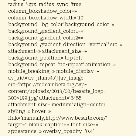
radius=’0px’ radius_sync=’true’
column_boxshadow_color=»
column_boxshadow_width=’10’
background=’bg_color’ background_color=»
background_gradient_color1=»
background_gradient_color2=»
background_gradient_direction=’vertical’ src=»
attachment=» attachment_size=»
background_position=’top left’
background_repeat=’no-repeat’ animation=»
mobile_breaking=» mobile_display=»
av_uid=’av-jrluhs4s’] [av_image
src=’https://redcambera.org/wp-
content/uploads/2019/02/besarte_logo-
300×199.jpg’ attachment=’5455′
attachment_size=’medium’ align=’center’
styling=» hover=»
link=’manually,http://www.besarte.com/’
target=’_blank’ caption=» font_size=»
appearance=» overlay_opacity=’0.4′