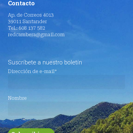
Contacto
Ap. de Correos 4013
39011 Santander
Tel.: 608 137 582
redcambera@gmail.com
Suscríbete a nuestro boletín
Dirección de e-mail*
Nombre