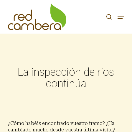
Skip
to
search
Menu
main
content
La inspección de ríos
continúa
¿Cómo habéis encontrado vuestro tramo? ¿Ha
cambiado mucho desde vuestra última visita?