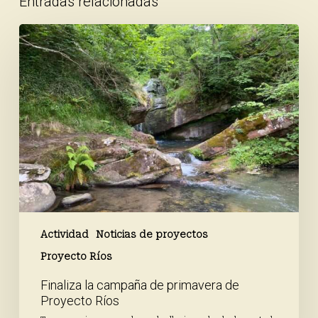
Entradas relacionadas
Finaliza
la
campaña
de
primavera
de
Proyecto
Ríos
Actividad
Noticias de proyectos
Proyecto Ríos
Finaliza la campaña de primavera de
Proyecto Ríos