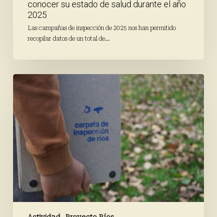
conocer su estado de salud durante el año
2025
Las campañas de inspección de 2025 nos han permitido
recopilar datos de un total de…
Todo
preparado
para
la
inspección
de
otoño
de
Proyecto
Ríos