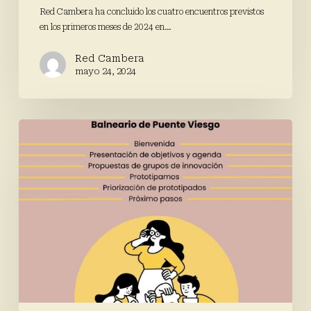
Red Cambera ha concluido los cuatro encuentros previstos
en los primeros meses de 2024 en…
Red Cambera
mayo 24, 2024
Tercer
encuentro
del
laboratorio
RíosConciencia