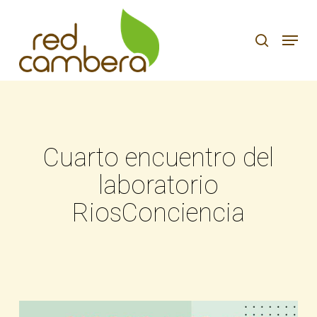
Skip
to
search
Menu
main
content
Cuarto encuentro del
laboratorio
RiosConciencia