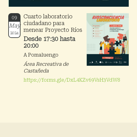
Cuarto laboratorio
09
ciudadano para
May
menear Proyecto Ríos
2024
Desde 17:30 hasta
20:00
A Pomaluengo
Área Recreativa de
Castañeda
https://forms.gle/DxL4KZv69VsH3VdW8