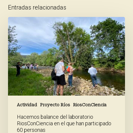
Entradas relacionadas
Hacemos
balance
del
laboratorio
RiosConCiencia
en
el
que
han
participado
60
personas
Actividad
Proyecto Ríos
RiosConCiencia
Hacemos balance del laboratorio
RiosConCiencia en el que han participado
60 personas