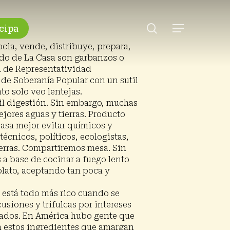
search
cipa
Menu
cia, vende, distribuye, prepara,
cido de La Casa son garbanzos o
n de Representatividad
de Soberanía Popular con un sutil
o solo veo lentejas.
cil digestión. Sin embargo, muchas
jores aguas y tierras. Producto
casa mejor evitar químicos y
cnicos, políticos, ecologistas,
ierras. Compartiremos mesa. Sin
a base de cocinar a fuego lento
plato, aceptando tan poca y
 está todo más rico cuando se
siones y trifulcas por intereses
rcados. En América hubo gente que
on estos ingredientes que amargan