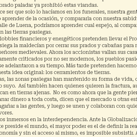
brado paladar ya prohibió estas viandas.
e ser que solo lo hacíamos en los funerales, nuestra gen
no aprender de la ocasión, y compararla con nuestra sabid
alle de Luena, podríamos aprender cual espejo, al compar
 las tierras pasiegas.
lobbies financieros y energéticos pretenden llevar el Pr
asiega la maldecían por cerrar sus prados y cabañas par
eñores medievales. Ahora los accionistas vallan sus casa
camente criticados por no ser modernos, los pueblos pas
 adelantaron a su tiempo. Más tarde pretenden hacernos 
ta idea original: los cerramientos de tierras.
das, las zonas pasiegas han mantenido su forma de vida,
lo suyo. Así también hacen quienes quieren la fractura,
can en tierras ajenas. No es como ahora que la gente pien
anar dinero a toda costa, dicen que el mercado u otras e
gañar a las gentes, y luego se unen y colaboran con qui
vores.
nos inmersos en la interdependencia. Ante la Globalizaci
reside el mundo, el mayor poder es el de definir la real
onomía y sin el acceso al mismo, es imposible subsistir. 