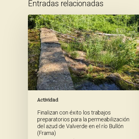
Entradas relacionadas
Finalizan
con
éxito
los
trabajos
preparatorios
para
la
permeabilización
del
azud
de
Valverde
Actividad
en
Finalizan con éxito los trabajos
el
preparatorios para la permeabilización
río
del azud de Valverde en el río Bullón
Bullón
(Frama)
(Frama)