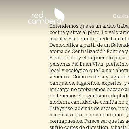
Skip
to
Quién
main
content
Entendemos que es un arduo trabajo
cocina y sirve al plato. Lo valora
alubias. El cocinero puede llamar
Democrática a partir de un Saltea
aroma de Centralización Política y
El vendedor y el trajinero lo pres
personas del Buen Vivir, preferimo
local y ecológico que llaman ahora
venenos. Como es de Ley, agradece
banqueros, lugareños, expertos, y 
embargo no probaremos bocado algu
no tenemos el organismo adaptado 
moderna cantidad de comida no qu
Este guiso, además de escaso, no p
hacen las cosas con mucho amor, y 
contrapuestos. Parece ser que las 
sufrió cortes de digestión, y has