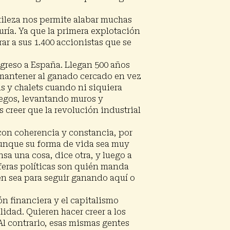
tileza nos permite alabar muchas
uría. Ya que la primera explotación
ar a sus 1.400 accionistas que se
ogreso a España. Llegan 500 años
a mantener al ganado cercado en vez
s y chalets cuando ni siquiera
iegos, levantando muros y
creer que la revolución industrial
 con coherencia y constancia, por
 aunque su forma de vida sea muy
sa una cosa, dice otra, y luego a
sferas políticas son quién manda
en sea para seguir ganando aquí o
ón financiera y el capitalismo
idad. Quieren hacer creer a los
Al contrario, esas mismas gentes