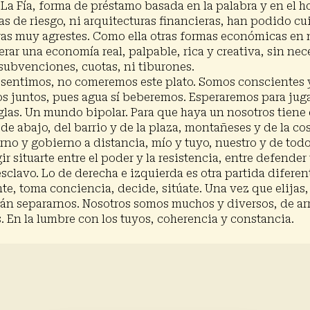
 La Fía, forma de préstamo basada en la palabra y en el 
mas de riesgo, ni arquitecturas financieras, han podido cui
ras muy agrestes. Como ella otras formas económicas en
ar una economía real, palpable, rica y creativa, sin ne
subvenciones, cuotas, ni tiburones.
o sentimos, no comeremos este plato. Somos conscientes
s juntos, pues agua sí beberemos. Esperaremos para jugar
reglas. Un mundo bipolar. Para que haya un nosotros tien
 de abajo, del barrio y de la plaza, montañeses y de la c
rno y gobierno a distancia, mío y tuyo, nuestro y de tod
ir situarte entre el poder y la resistencia, entre defende
sclavo. Lo de derecha e izquierda es otra partida diferent
ente, toma conciencia, decide, sitúate. Una vez que elijas,
rán separarnos. Nosotros somos muchos y diversos, de arr
En la lumbre con los tuyos, coherencia y constancia.