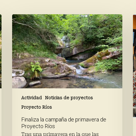
Finaliza
A
la
e
campaña
p
de
p
primavera
a
de
t
Proyecto
d
Ríos
l
t
d
c
c
l
Actividad
Noticias de proyectos
a
Proyecto Ríos
Finaliza la campaña de primavera de
Proyecto Ríos
Tras una primavera en la que las