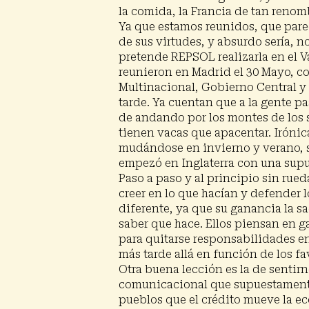
la comida, la Francia de tan renom
Ya que estamos reunidos, que parec
de sus virtudes, y absurdo sería, 
pretende REPSOL realizarla en el V
Presiona enter para buscar o ESC para cerrar
reunieron en Madrid el 30 Mayo, con
Multinacional, Gobierno Central y 
tarde. Ya cuentan que a la gente p
de andando por los montes de los s
tienen vacas que apacentar. Iróni
mudándose en invierno y verano, se
empezó en Inglaterra con una supues
Paso a paso y al principio sin rue
creer en lo que hacían y defender 
diferente, ya que su ganancia la sa
saber que hace. Ellos piensan en g
para quitarse responsabilidades en
más tarde allá en función de los fa
Otra buena lección es la de sentir
comunicacional que supuestamente p
pueblos que el crédito mueve la ec