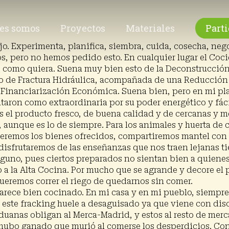
es somos
Proyectos
Materiales
Parti
. Experimenta, planifica, siembra, cuida, cosecha, nego
mos, pero no hemos pedido esto. En cualquier lugar el Co
lo como quiera. Suena muy bien esto de la Deconstrucció
do de Fractura Hidráulica, acompañada de una Reducción 
 Financiarización Económica. Suena bien, pero en mi plat
entaron como extraordinaria por su poder energético y fá
s el producto fresco, de buena calidad y de cercanas y me
, aunque es lo de siempre. Para los animales y huerta de 
remos los bienes ofrecidos, compartiremos mantel con té
disfrutaremos de las enseñanzas que nos traen lejanas t
no, pues ciertos preparados no sientan bien a quienes 
a la Alta Cocina. Por mucho que se agrande y decore el 
eremos correr el riego de quedarnos sin comer.
arece bien cocinado. En mi casa y en mi pueblo, siempre
este fracking huele a desaguisado ya que viene con discu
aduanas obligan al Merca-Madrid, y estos al resto de me
ta hubo ganado que murió al comerse los desperdicios. C