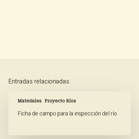
Entradas relacionadas
Ficha
de
Materiales
Proyecto Ríos
campo
Ficha de campo para la inspección del río
para
la
inspección
del