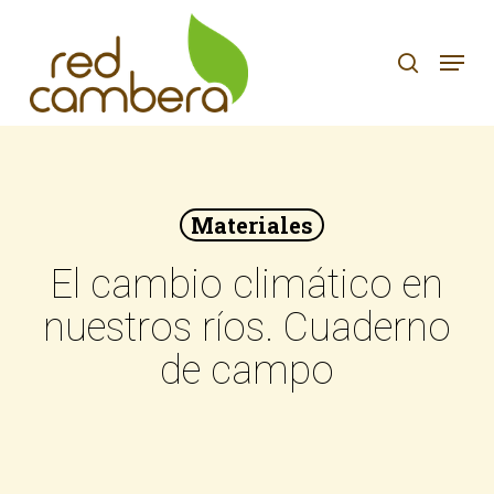
Skip
to
search
Menu
main
content
Materiales
El cambio climático en
nuestros ríos. Cuaderno
de campo