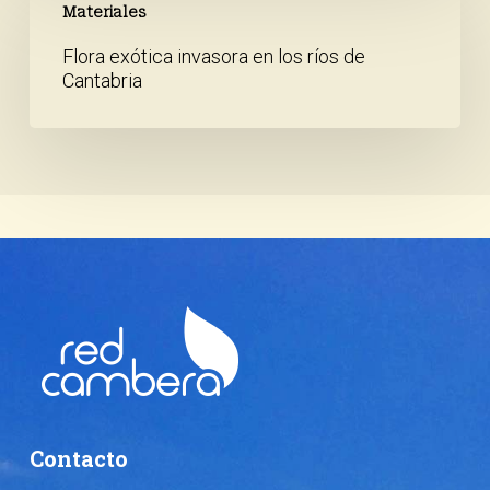
exótica
Materiales
invasora
Flora exótica invasora en los ríos de
en
Cantabria
los
ríos
de
Cantabria
Contacto