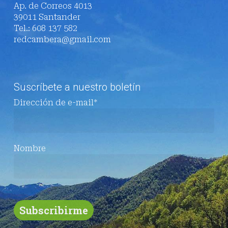
Ap. de Correos 4013
39011 Santander
Tel.: 608 137 582
redcambera@gmail.com
Suscríbete a nuestro boletín
Dirección de e-mail*
Nombre