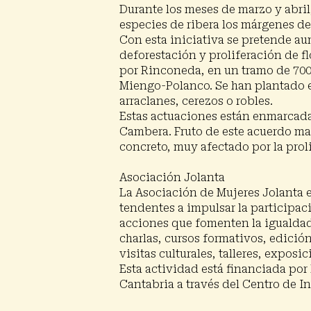
Durante los meses de marzo y abril
especies de ribera los márgenes de
Con esta iniciativa se pretende au
deforestación y proliferación de f
por Rinconeda, en un tramo de 700
Miengo-Polanco. Se han plantado e
Presiona enter para buscar o ESC para cerrar
arraclanes, cerezos o robles.
Estas actuaciones están enmarcadas
Cambera. Fruto de este acuerdo ma
concreto, muy afectado por la proli
Asociación Jolanta
La Asociación de Mujeres Jolanta e
tendentes a impulsar la participaci
acciones que fomenten la igualdad 
charlas, cursos formativos, edició
visitas culturales, talleres, exposic
Esta actividad está financiada po
Cantabria a través del Centro de