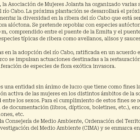
, la Asociación de Mujeres Jolanta ha organizado varias 
l río Cabo. La próxima plantación se desarrollará el pró
mentar la diversidad en la ribera del río Cabo que está s
lora alóctona. Se pretende repoblar con especies autócton
 m, comprendido entre el puente de la Ermita y el puent
species típicas de ribera como avellanos, alisos y sauc
 en la adopción del río Cabo, ratificada en un acuerdo e
rco se impulsan actuaciones destinadas a la restauració
feración de especies de flora exótica invasora.
s una entidad sin ánimo de lucro que tiene como fines l
ón activa de las mujeres en los distintos ámbitos de la s
entre los sexos. Para el cumplimiento de estos fines se 
n de documentación (libros, dípticos, boletines, etc.), e
iones, etc.
r la Consejería de Medio Ambiente, Ordenación del Terri
 Investigación del Medio Ambiente (CIMA) y se enmarca 