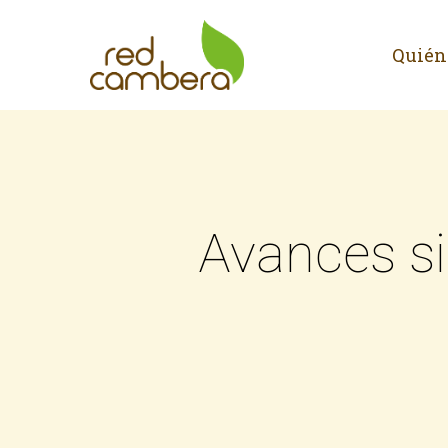
Skip
to
Quién
main
content
Avances si