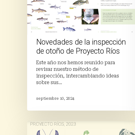
de
Proyecto
Ríos
Presiona enter para buscar o ESC para cerrar
Novedades de la inspección
de otoño de Proyecto Ríos
Este año nos hemos reunido para
revisar nuestro método de
inspección, intercambiando ideas
sobre sus…
septiembre 10, 2024
Informe
Proyecto