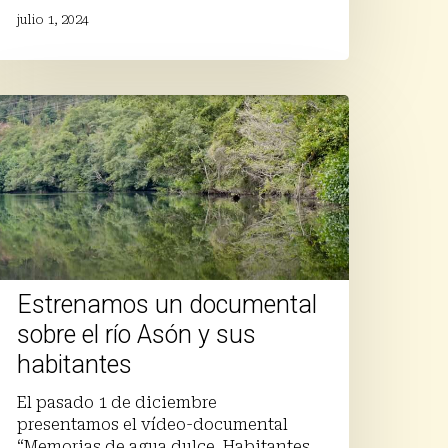
julio 1, 2024
strenamos
n
ocumental
obre
o
són
us
Estrenamos un documental
abitantes
sobre el río Asón y sus
habitantes
El pasado 1 de diciembre
presentamos el vídeo-documental
“Memorias de agua dulce. Habitantes