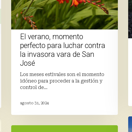
contra
la
invasora
vara
de
San
El verano, momento
José
perfecto para luchar contra
la invasora vara de San
José
Los meses estivales son el momento
idóneo para proceder a la gestión y
control de…
agosto 31, 2024
N
s
Memoria