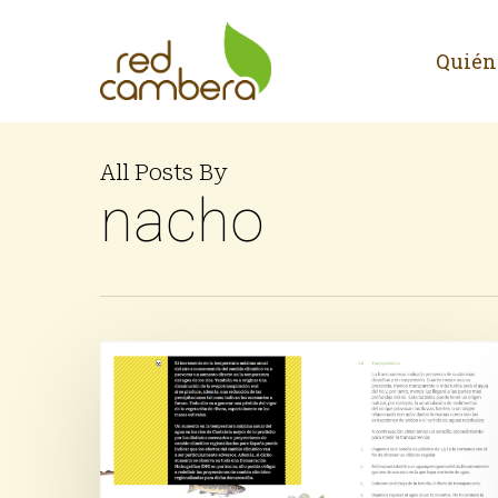
Skip
to
Quién
main
content
All Posts By
nacho
Novedades
de
la
inspección
de
otoño