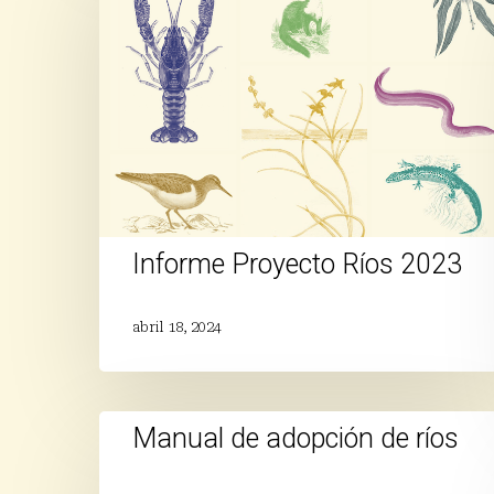
Ríos
2023
Informe Proyecto Ríos 2023
abril 18, 2024
Manual
Manual de adopción de ríos
de
adopción