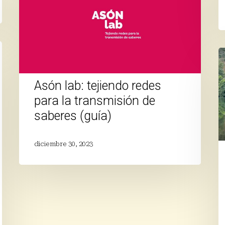
redes
para
la
transmisión
E
de
u
saberes
d
(guía)
Asón lab: tejiendo redes
s
el
para la transmisión de
rí
saberes (guía)
A
y
s
diciembre 30, 2023
h