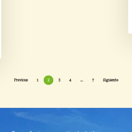
Previous
1
2
3
4
…
7
Siguiente