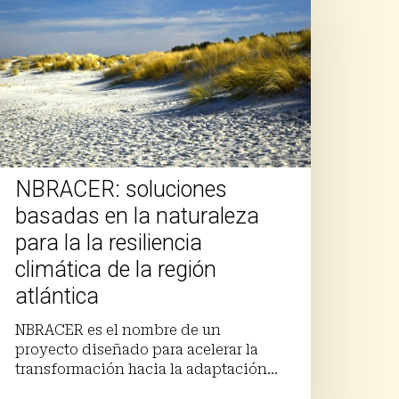
asadas
n
aturaleza
ara
esiliencia
limática
e
NBRACER: soluciones
basadas en la naturaleza
egión
tlántica
para la la resiliencia
climática de la región
atlántica
NBRACER es el nombre de un
proyecto diseñado para acelerar la
transformación hacia la adaptación…