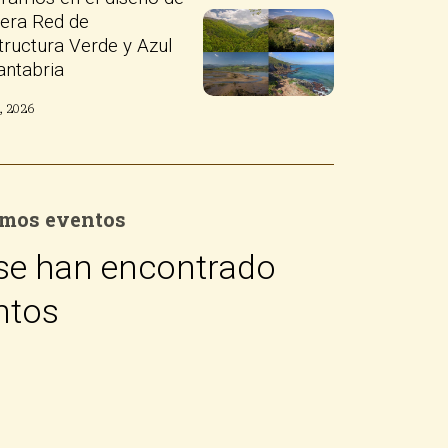
Verde
se han encontrado
y
Azul
ntos
ria
para
Cantabria