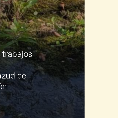
s trabajos
azud de
ón