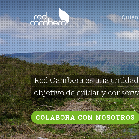
Skip
to
Quién
main
content
Red Cambera es una entidad s
objetivo de cuidar y conserva
COLABORA CON NOSOTROS