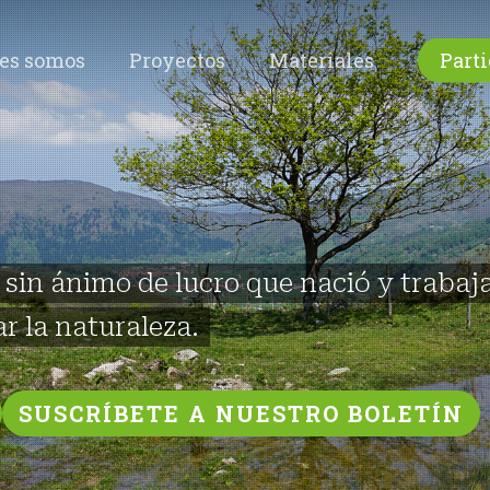
es somos
Proyectos
Materiales
Parti
in ánimo de lucro que nació y trabaja
r la naturaleza.
SUSCRÍBETE A NUESTRO BOLETÍN